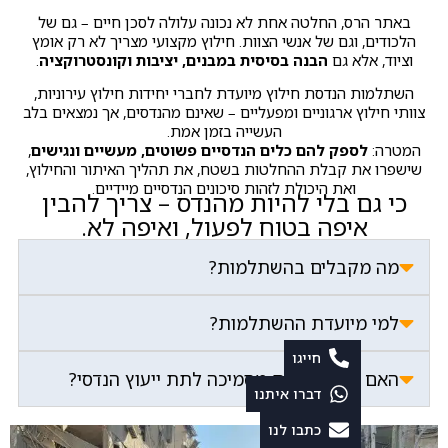
באתר הרס, החלטה אחת לא נכונה עלולה לסכן חיים – גם של
הלכודים, וגם של אנשי הצוות.
חילוץ מקצועי מצריך לא רק אומץ
וציוד, אלא גם
הבנה בסיסית במבנים, יציבות וקונסטרוקציה
.
השתלמות הנדסת חילוץ מיועדת לחברי יחידות חילוץ עירוניות,
צוותי חילוץ ארגוניים ומפעליים – שאינם מהנדסים, אך נמצאים בלב
העשייה בזמן אמת.
המטרה:
לספק להם כלים הנדסיים פשוטים, מעשיים ונגישים
,
שישפרו את קבלת ההחלטות בשטח, את תהליך האיתור והחילוץ,
ואת היכולת לזהות סיכונים הנדסיים מיידיים.
כי גם בלי להיות מהנדס – צריך להבין
איפה בטוח לפעול, ואיפה לא.
מה מקבלים בהשתלמות?
למי מיועדת ההשתלמות?
חייגו
האם ההשתלמות מסמיכה לתת ייעוץ הנדסי?
דברו איתנו
כתבו לנו